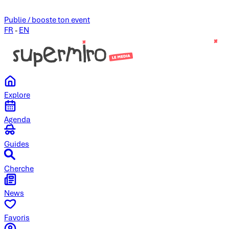
Publie / booste ton event
FR
-
EN
Explore
Agenda
Guides
Cherche
News
Favoris