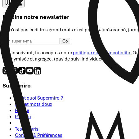
Carte
Rejoins notre newsletter
Ce n'est pas écrit très grand mais c'est promis-juré-craché, jam
Go
En t'inscrivant, tu acceptes notre
politique de confidentialité.
On 
anonymisée et agrégée. (pas de suivi individuel)
Supermiro
C'est quoi Supermiro ?
Avis et mots doux
Presse
Postule
Tes Favoris
Compte & Préférences