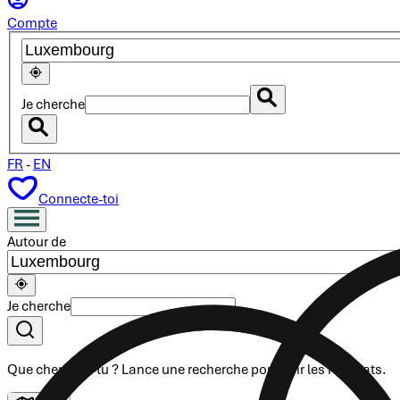
Compte
Je cherche
FR
-
EN
Connecte-toi
Autour de
Je cherche
Que cherches-tu ?
Lance une recherche
pour voir les résultats.