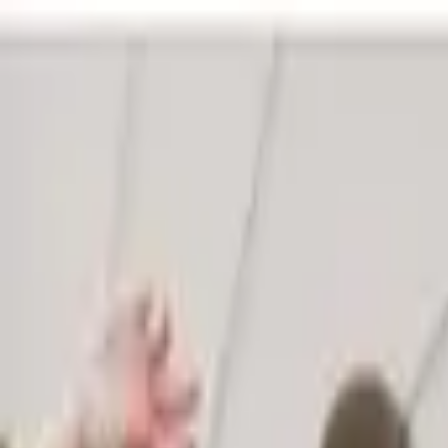
Publie / booste ton event
FR
-
EN
Explore
Agenda
Guides
Cherche
News
Favoris