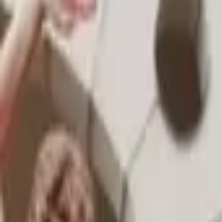
Compte
Je cherche
FR
-
EN
Connecte-toi