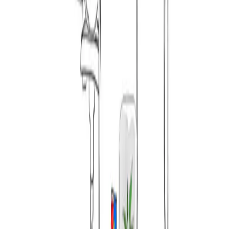
Avis et mots doux
Presse
Postule
Tes Favoris
Compte & Préférences
Liens Utiles
Accueil
News
___
Supermiro Le Club
Partenariat & Aide