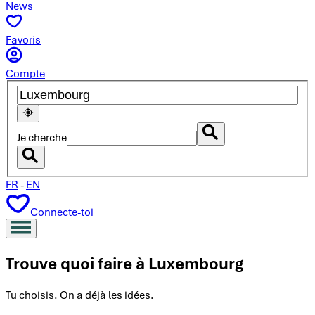
News
Favoris
Compte
Je cherche
FR
-
EN
Connecte-toi
Trouve quoi faire à
Luxembourg
Tu choisis. On a déjà les idées.