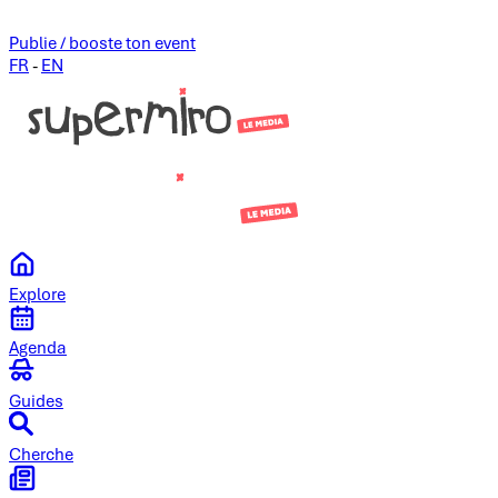
Publie / booste ton event
FR
-
EN
Explore
Agenda
Guides
Cherche