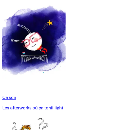
Ce soir
Les afterworks où ça toniiiiight