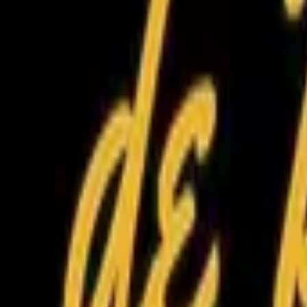
Compte
Je cherche
FR
-
EN
Connecte-toi