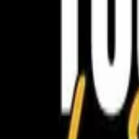
Publie / booste ton event
FR
-
EN
Explore
Agenda
Guides
Cherche
News
Favoris