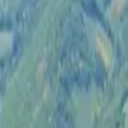
Compte
Je cherche
FR
-
EN
Connecte-toi