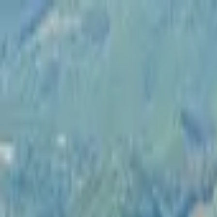
Publie / booste ton event
FR
-
EN
Explore
Agenda
Guides
Cherche
News
Favoris