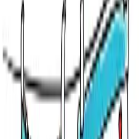
News
Favoris
Compte
Je cherche
FR
-
EN
Connecte-toi
Vite un fleuriste !
Où trouver le meilleur fleuriste aux alentours de Diekirch ?