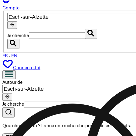
Compte
Je cherche
FR
-
EN
Connecte-toi
Autour de
Je cherche
Que cherches-tu ?
Lance une recherche
pour voir les résultats.