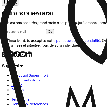
Carte
Rejoins notre newsletter
Ce n'est pas écrit très grand mais c'est promis-juré-craché, jam
Go
En t'inscrivant, tu acceptes notre
politique de confidentialité.
On 
anonymisée et agrégée. (pas de suivi individuel)
Supermiro
C'est quoi Supermiro ?
Avis et mots doux
Presse
Postule
Tes Favoris
Compte & Préférences