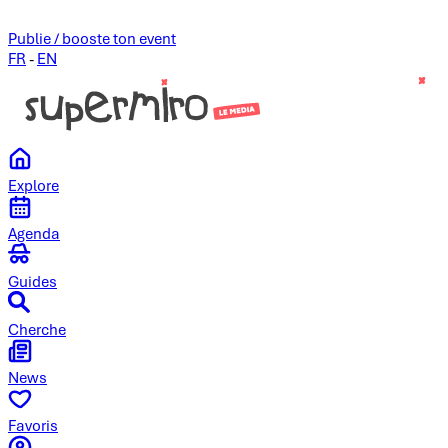
Publie / booste ton event
FR
-
EN
Explore
Agenda
Guides
Cherche
News
Favoris