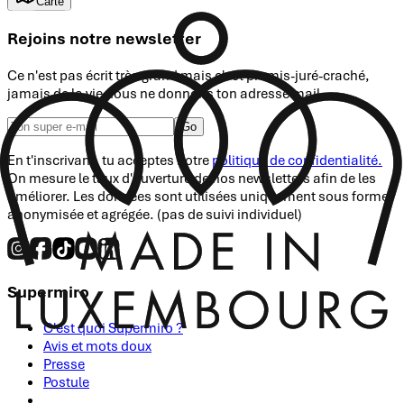
Carte
Rejoins notre newsletter
Ce n'est pas écrit très grand mais c'est promis-juré-craché,
jamais de la vie nous ne donnons ton adresse mail.
Go
En t'inscrivant, tu acceptes notre
politique de confidentialité.
On mesure le taux d'ouverture de nos newsletters afin de les
améliorer. Les données sont utilisées uniquement sous forme
anonymisée et agrégée. (pas de suivi individuel)
Supermiro
C'est quoi Supermiro ?
Avis et mots doux
Presse
Postule