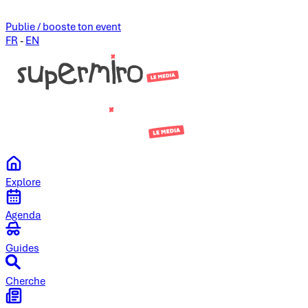
Publie / booste ton event
FR
-
EN
Explore
Agenda
Guides
Cherche