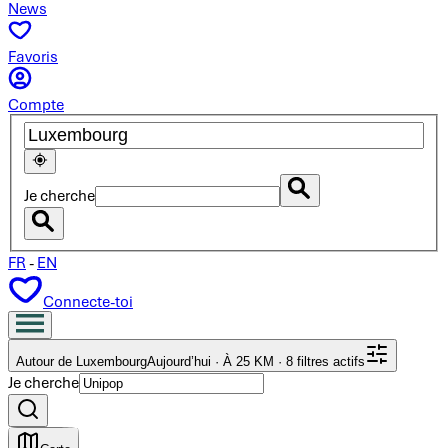
News
Favoris
Compte
Je cherche
FR
-
EN
Connecte-toi
Autour de Luxembourg
Aujourd’hui · À 25 KM · 8 filtres actifs
Je cherche