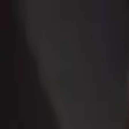
Publie / booste ton event
FR
-
EN
Explore
Agenda
Guides
Cherche
News
Favoris