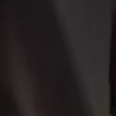
Compte
Je cherche
FR
-
EN
Connecte-toi