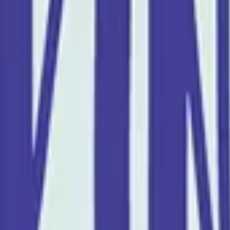
Compte
Je cherche
FR
-
EN
Connecte-toi