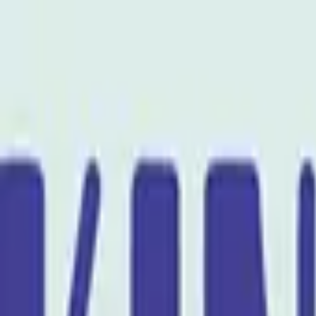
Publie / booste ton event
FR
-
EN
Explore
Agenda
Guides
Cherche
News
Favoris