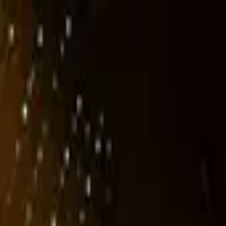
Publie / booste ton event
FR
-
EN
Explore
Agenda
Guides
Cherche
News
Favoris