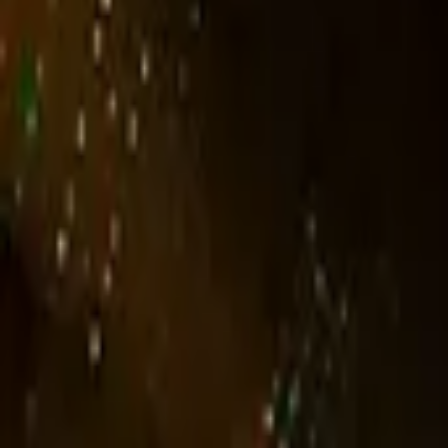
Compte
Je cherche
FR
-
EN
Connecte-toi