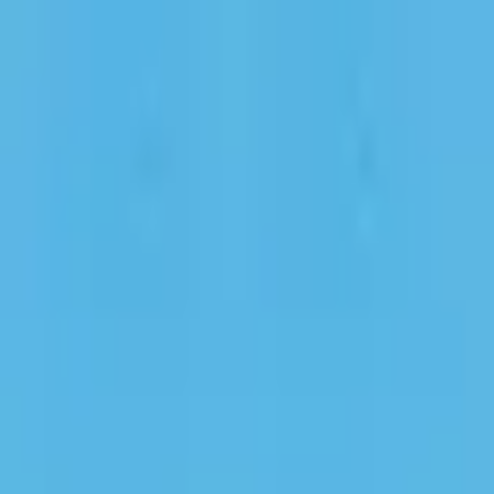
Publie / booste ton event
FR
-
EN
Explore
Agenda
Guides
Cherche
News
Favoris