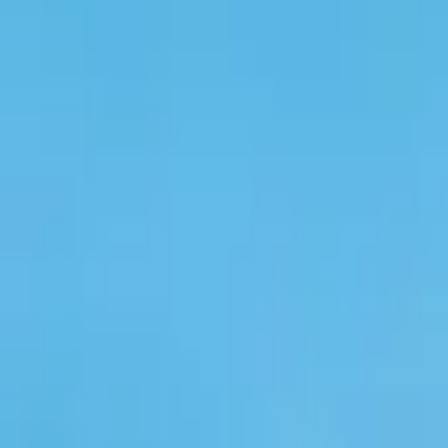
Compte
Je cherche
FR
-
EN
Connecte-toi