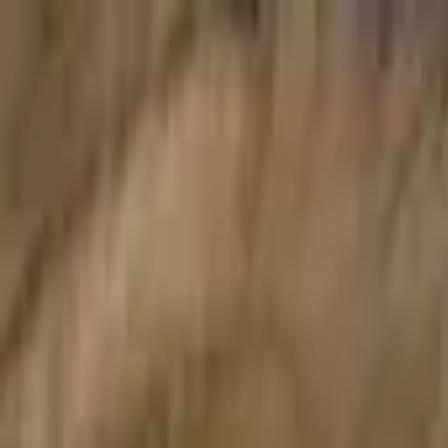
Publie / booste ton event
FR
-
EN
Explore
Agenda
Guides
Cherche
News
Favoris